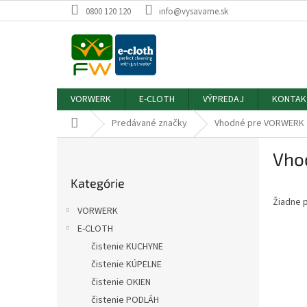
Prejsť
0800 120 120
info@vysavame.sk
na
obsah
VORWERK
E-CLOTH
VÝPREDAJ
KONTAK
Domov
Predávané značky
Vhodné pre VORWERK
B
Vho
o
Preskočiť
č
Kategórie
kategórie
n
Žiadne 
ý
VORWERK
p
E-CLOTH
a
čistenie KUCHYNE
n
e
čistenie KÚPELNE
l
čistenie OKIEN
čistenie PODLÁH