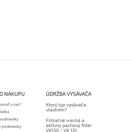
 O NÁKUPU
ÚDRŽBA VYSÁVAČA
povať u nas?
Ktorý typ vysávača
vlastním?
latba
podmienky
Filtračné vrecká a
aktívny pachový filter
é podmienky
VK130 / VK 131