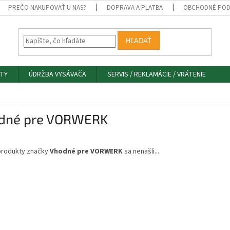
PREČO NAKUPOVAŤ U NAS?
DOPRAVA A PLATBA
OBCHODNÉ POD
HĽADAŤ
TY
ÚDRŽBA VYSÁVAČA
SERVIS / REKLAMÁCIE / VRÁTENIE
dné pre VORWERK
produkty značky
Vhodné pre VORWERK
sa nenašli...