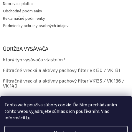
Doprava a platba
e
Obchodné podmienky
Reklamačné podmienky
Podmienky ochrany osobných údajov
ÚDRŽBA VYSÁVAČA
Ktorý typ vysávača vlastním?
Filtračné vrecká a aktívny pachový filter VK130 / VK 131
Filtračné vrecká a aktívny pachový filter VK135 / VK 136 /
VK 140
Tento web používa súbory cookie. Ďalším prechádzaním
tohto webu vyjadrujete súhlas s ich používaním. Viac
informácií
tu
.
Vytvoril Shoptet