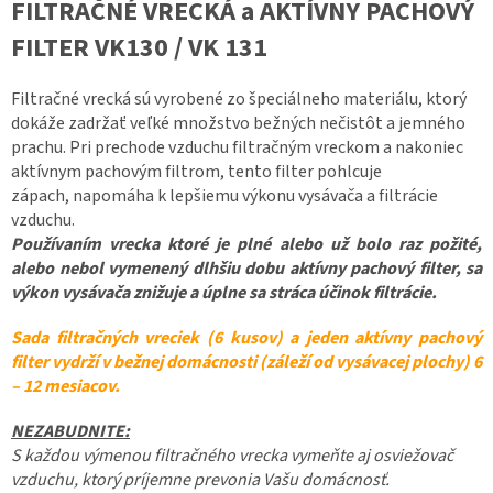
FILTRAČNÉ VRECKÁ a AKTÍVNY PACHOVÝ
FILTER VK130 / VK 131
Filtračné vrecká sú vyrobené zo špeciálneho materiálu, ktorý
dokáže zadržať veľké množstvo bežných nečistôt a jemného
prachu. Pri prechode vzduchu filtračným vreckom a nakoniec
aktívnym pachovým filtrom, tento filter pohlcuje
zápach, napomáha k lepšiemu výkonu vysávača a filtrácie
vzduchu.
Používaním vrecka ktoré je plné alebo už bolo raz požité,
alebo nebol vymenený dlhšiu dobu aktívny pachový filter, sa
výkon vysávača znižuje a úplne sa stráca účinok filtrácie.
Sada filtračných vreciek (6 kusov) a jeden aktívny pachový
filter vydrží v bežnej domácnosti (záleží od vysávacej plochy) 6
– 12 mesiacov.
NEZABUDNITE:
S každou výmenou filtračného vrecka vymeňte aj osviežovač
vzduchu, ktorý príjemne prevonia Vašu domácnosť.