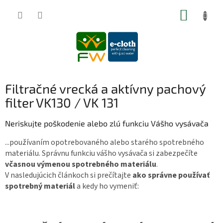
Prejsť
NÁKUP
na
obsah
KOŠÍK
Filtračné vrecká a aktívny pachový
filter VK130 / VK 131
Neriskujte poškodenie alebo zlú funkciu Vášho vysávača
...používaním opotrebovaného alebo starého spotrebného
materiálu. Správnu funkciu vášho vysávača si zabezpečíte
včasnou výmenou spotrebného materiálu
.
V nasledujúcich článkoch si prečítajte
ako správne používať
spotrebný materiál
a kedy ho vymeniť: