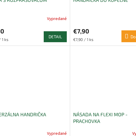
Vypredané
90
€7,90
DETAIL
Do
ková
Jednotková
 1 ks
€7,90 / 1 ks
cena:
ERZÁLNA HANDRIČKA
NÁSADA NA FLEXI MOP -
PRACHOVKA
Vypredané
V