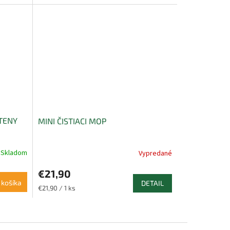
cena:
TENY
MINI ČISTIACI MOP
Skladom
Vypredané
€21,90
 košíka
DETAIL
Jednotková
€21,90 / 1 ks
cena: