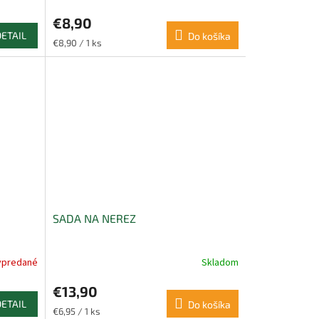
€8,90
DETAIL
Do košíka
Jednotková
€8,90 / 1 ks
cena:
SADA NA NEREZ
ypredané
Skladom
€13,90
DETAIL
Do košíka
Jednotková
€6,95 / 1 ks