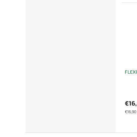
cena:
FLEX
€16
Jednot
€16,90 
cena:
Z