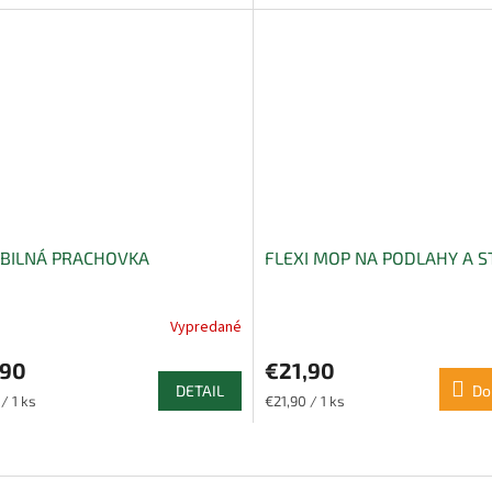
cena:
IBILNÁ PRACHOVKA
FLEXI MOP NA PODLAHY A S
Vypredané
,90
€21,90
DETAIL
Do
ková
Jednotková
/ 1 ks
€21,90 / 1 ks
cena:
O
v