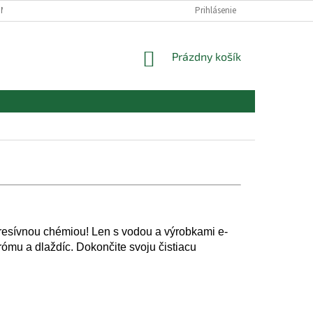
MIENKY
REKLAMAČNÉ PODMIENKY
PODMIENKY OCHRANY OSOBNÝC
Prihlásenie
NÁKUPNÝ
Prázdny košík
KOŠÍK
agresívnou chémiou! Len s vodou a výrobkami e-
rómu a dlaždíc. Dokončite svoju čistiacu