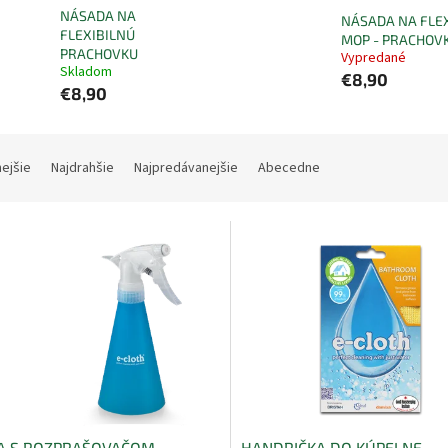
NÁSADA NA
NÁSADA NA FLE
FLEXIBILNÚ
MOP - PRACHOV
PRACHOVKU
Vypredané
Skladom
€8,90
€8,90
nejšie
Najdrahšie
Najpredávanejšie
Abecedne
A S ROZPRAŠOVAČOM
HANDRIČKA DO KÚPELNE