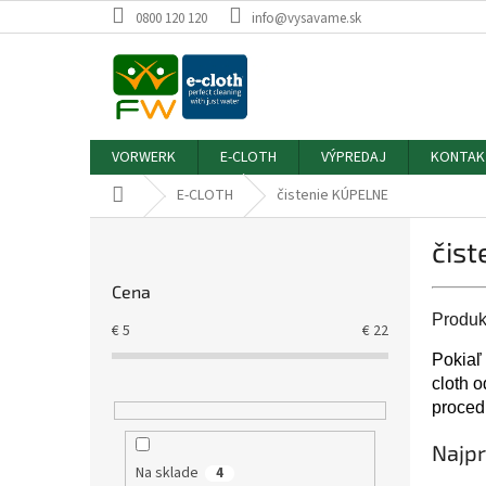
Prejsť
0800 120 120
info@vysavame.sk
na
obsah
VORWERK
E-CLOTH
VÝPREDAJ
KONTAK
Domov
E-CLOTH
čistenie KÚPELNE
B
čis
o
č
Cena
n
Produkt
ý
€
5
€
22
p
Pokiaľ 
a
cloth o
n
proced
e
l
Najpr
Na sklade
4