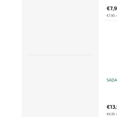
€7,
Jednot
€7,90 /
cena:
SADA
€13
Jednot
€6,95 /