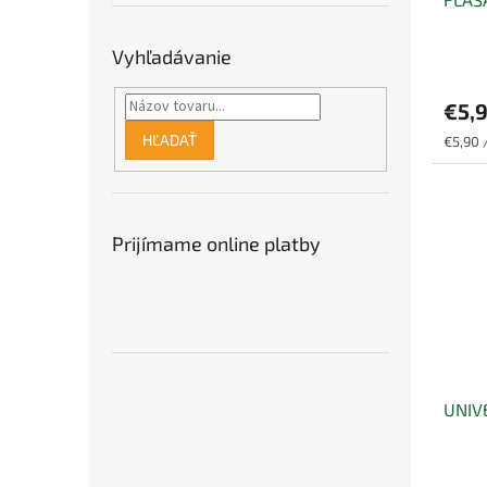
k
o
t
v
o
Vyhľadávanie
v
€5,
HĽADAŤ
Jednot
€5,90 /
cena:
Prijímame online platby
UNIV