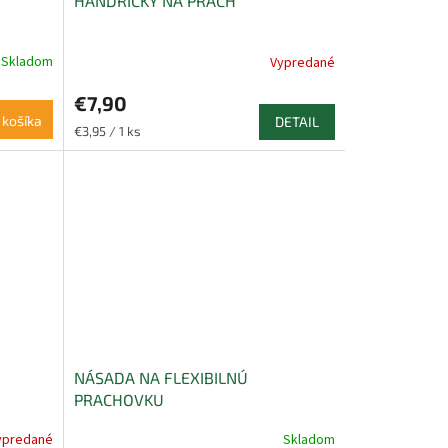
HANDRIČKY NA PRACH
Skladom
Vypredané
€7,90
 košíka
DETAIL
Jednotková
€3,95 / 1 ks
cena:
NÁSADA NA FLEXIBILNÚ
PRACHOVKU
ypredané
Skladom