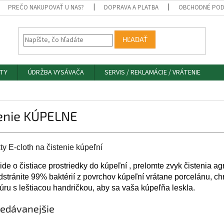
PREČO NAKUPOVAŤ U NAS?
DOPRAVA A PLATBA
OBCHODNÉ POD
HĽADAŤ
TY
ÚDRŽBA VYSÁVAČA
SERVIS / REKLAMÁCIE / VRÁTENIE
tenie KÚPELNE
y E-cloth na čistenie kúpeľní
ide o čistiace prostriedky do kúpeľní , prelomte zvyk čistenia 
dstránite 99% baktérií z povrchov kúpeľní vrátane porcelánu, ch
úru s leštiacou handričkou, aby sa vaša kúpeľňa leskla.
edávanejšie