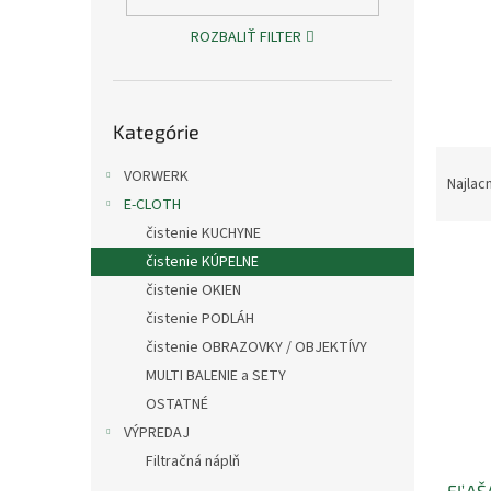
ROZBALIŤ FILTER
Preskočiť
Kategórie
kategórie
R
VORWERK
a
Najlac
d
E-CLOTH
e
čistenie KUCHYNE
V
n
čistenie KÚPELNE
ý
i
čistenie OKIEN
p
e
čistenie PODLÁH
i
p
čistenie OBRAZOVKY / OBJEKTÍVY
s
r
p
o
MULTI BALENIE a SETY
r
d
OSTATNÉ
o
u
VÝPREDAJ
d
k
Filtračná náplň
u
t
FĽAŠ