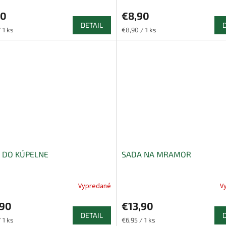
90
€8,90
DETAIL
ková
Jednotková
 1 ks
€8,90 / 1 ks
cena:
 DO KÚPELNE
SADA NA MRAMOR
Vypredané
V
,90
€13,90
DETAIL
ková
Jednotková
 1 ks
€6,95 / 1 ks