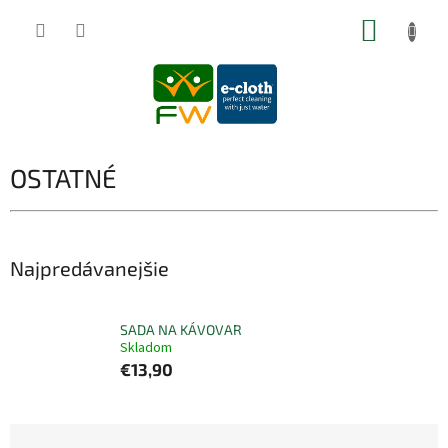
Prejsť
NÁKUP
na
obsah
KOŠÍK
OSTATNÉ
Najpredávanejšie
SADA NA KÁVOVAR
Skladom
€13,90
R