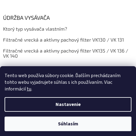
v
ý
p
ÚDRŽBA VYSÁVAČA
i
s
Ktorý typ vysávača vlastním?
u
Filtračné vrecká a aktívny pachový filter VK130 / VK 131
Filtračné vrecká a aktívny pachový filter VK135 / VK 136 /
VK 140
Tento web používa súbory cookie. Ďalším prechádzaním
tohto webu vyjadrujete súhlas s ich používaním. Viac
informácií
tu
.
Vytvoril Shoptet
Nastavenie
Copyright 2026
vysavame.sk
. Všetky práva vyhradené.
Upraviť
NOVINKA V NAŠOM SHOPE - DEZINFEKČNÁ ARÓMA VO VAŠOM DOME -
Súhlasím
nastavenie cookies
NEWAROMA