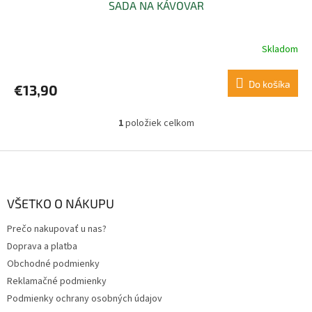
SADA NA KÁVOVAR
Skladom
Do košíka
€13,90
1
položiek celkom
O
v
l
Z
á
á
d
p
a
ä
VŠETKO O NÁKUPU
c
t
i
Prečo nakupovať u nas?
i
e
Doprava a platba
p
e
r
Obchodné podmienky
v
Reklamačné podmienky
k
Podmienky ochrany osobných údajov
y