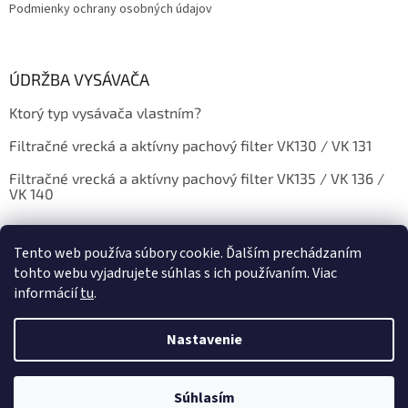
Podmienky ochrany osobných údajov
ý
p
i
s
ÚDRŽBA VYSÁVAČA
u
Ktorý typ vysávača vlastním?
Filtračné vrecká a aktívny pachový filter VK130 / VK 131
Filtračné vrecká a aktívny pachový filter VK135 / VK 136 /
VK 140
Tento web používa súbory cookie. Ďalším prechádzaním
tohto webu vyjadrujete súhlas s ich používaním. Viac
informácií
tu
.
Vytvoril Shoptet
Nastavenie
Copyright 2026
vysavame.sk
. Všetky práva vyhradené.
Upraviť
NOVINKA V NAŠOM SHOPE - DEZINFEKČNÁ ARÓMA VO VAŠOM DOME -
Súhlasím
nastavenie cookies