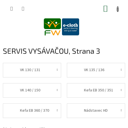
Prejsť
NÁKUP
na
obsah
KOŠÍK
SERVIS VYSÁVAČOU
, Strana 3
VK 130 / 131
VK 135 / 136
VK 140 / 150
Kefa EB 350 / 351
Kefa EB 360 / 370
Nádstavec HD