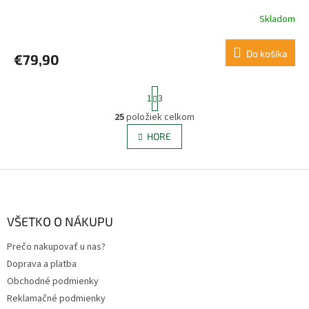
Skladom
Do košíka
€79,90
S
1
3
t
r
25
položiek celkom
O
á
v
HORE
n
l
k
á
o
v
Z
d
a
a
á
n
c
p
i
i
ä
VŠETKO O NÁKUPU
e
e
t
p
Prečo nakupovať u nas?
i
r
Doprava a platba
e
v
k
Obchodné podmienky
y
Reklamačné podmienky
v