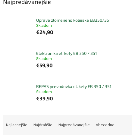
Najpredávanejšie
Oprava zlomeného kolieska EB350/351
Skladom
€24,90
Elektronika el. kefy EB 350 / 351
Skladom
€59,90
REPAS prevodovka el. kefy EB 350 / 351
Skladom
€39,90
R
a
Najlacnejšie
Najdrahšie
Najpredávanejšie
Abecedne
d