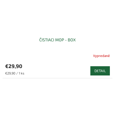
ČISTIACI MOP - BOX
Vypredané
€29,90
DETAIL
Jednotková
€29,90 / 1 ks
cena: