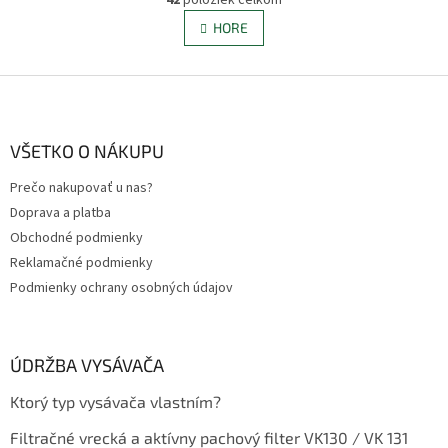
O
á
v
HORE
n
l
k
á
o
v
Z
d
a
a
á
n
c
p
i
i
ä
VŠETKO O NÁKUPU
e
e
t
p
Prečo nakupovať u nas?
i
r
Doprava a platba
e
v
k
Obchodné podmienky
y
Reklamačné podmienky
v
Podmienky ochrany osobných údajov
ý
p
i
s
ÚDRŽBA VYSÁVAČA
u
Ktorý typ vysávača vlastním?
Filtračné vrecká a aktívny pachový filter VK130 / VK 131