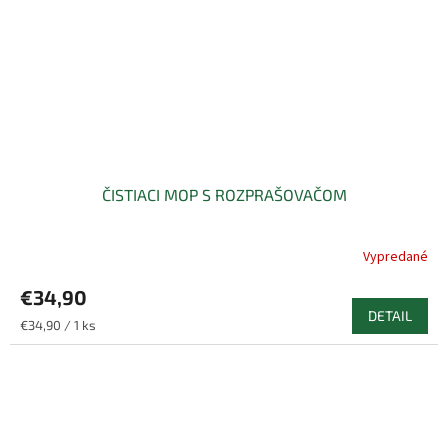
ČISTIACI MOP S ROZPRAŠOVAČOM
Vypredané
€34,90
DETAIL
Jednotková
€34,90 / 1 ks
cena: