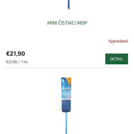
MINI ČISTIACI MOP
Vypredané
€21,90
DETAIL
Jednotková
€21,90 / 1 ks
cena: