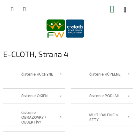
Prejsť
NÁKUP
na
obsah
KOŠÍK
E-CLOTH
, Strana 4
čistenie KUCHYNE
čistenie KÚPELNE
čistenie OKIEN
čistenie PODLÁH
čistenie
MULTI BALENIE a
OBRAZOVKY /
SETY
OBJEKTÍVY