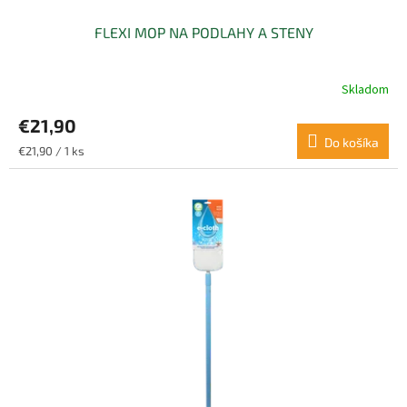
FLEXI MOP NA PODLAHY A STENY
Skladom
€21,90
Do košíka
Jednotková
€21,90 / 1 ks
cena: