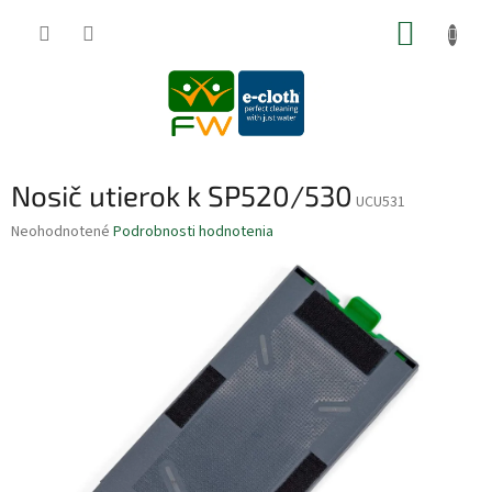
Prejsť
NÁKUP
na
obsah
KOŠÍK
Nosič utierok k SP520/530
UCU531
Priemerné
Neohodnotené
Podrobnosti hodnotenia
hodnotenie
produktu
je
0,0
z
5
hviezdičiek.