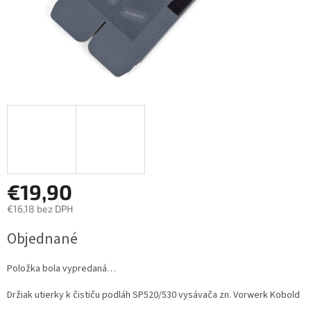
€19,90
€16,18 bez DPH
Jednotková
Objednané
cena:
Položka bola vypredaná…
Držiak utierky k čističu podláh SP520/530 vysávača zn. Vorwerk Kobold