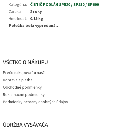
Kategória
:
ČISTIČ PODLÁH SP520 / SP530 / SP600
Záruka
:
2 roky
Hmotnosť
:
0.15 kg
Položka bola vypredaná…
Z
á
p
ä
VŠETKO O NÁKUPU
t
Prečo nakupovať u nas?
i
Doprava a platba
e
Obchodné podmienky
Reklamačné podmienky
Podmienky ochrany osobných údajov
ÚDRŽBA VYSÁVAČA